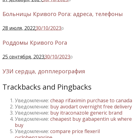
Больницы Кривого Рога: адреса, телефоны
28 июля
, 2022
30/10/2023
0
Роддомы Кривого Рога
25 сентября
, 2023
30/10/2023
0
УЗИ сердца, допплерография
Trackbacks and Pingbacks
Уведомление:
cheap rifaximin purchase to canada
Уведомление:
buy avodart overnight free delivery
Уведомление:
buy itraconazole generic brand
Уведомление:
cheapest buy gabapentin uk where
buy
Уведомление:
compare price flexeril
cyclobenzaprine