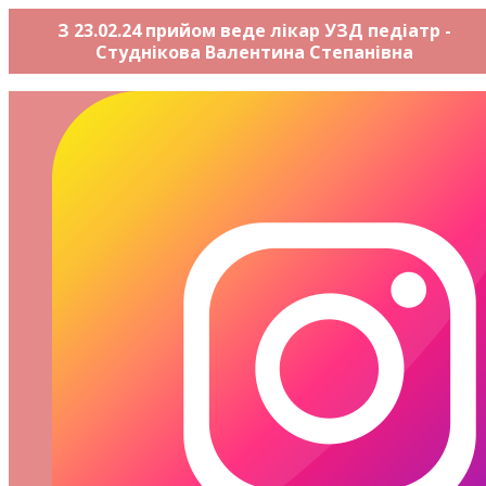
З 23.02.24 прийом веде лікар УЗД педіатр -
Студнікова Валентина Степанівна