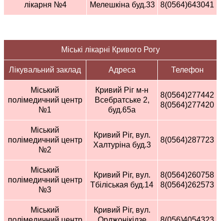
лікарня №4
Мелешкіна буд.33
8(0564)643041
Міські лікарні Кривого Рогу
Лікувальний заклад
Адреса
Телефон
Міський
Кривий Ріг м-н
8(0564)277442
полімедичний центр
Всебратське 2,
8(0564)277420
№1
буд.65а
Міський
Кривий Ріг, вул.
полімедичний центр
8(0564)287723
Халтуріна буд.3
№2
Міський
Кривий Ріг, вул.
8(0564)260758
полімедичний центр
Тбіліськая буд.14
8(0564)262573
№3
Міський
Кривий Ріг, вул.
полімедичний центр
Орджонікідзе
8(056)4054323