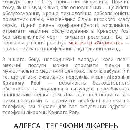
конкуренцію з боку приватної медицини. Причин
тому, як мінімум, кілька, але основні з них — це якість
обслуговування, краща технологічна забезпеченість
приватних клінік, незрівнянно більш високого класу
сервіс, гідний рівень конфіденційності, можливість
отримати медичне обслуговування в Кривому Розі
без виснажливих черг і складної реєстрації. Всі ці
переваги успішно реалізує
медцентр «Форманта»
—
приватний багатопрофільний лікувальний заклад.
З іншого боку, непоодинокі випадки, коли певні
медичні послуги можна отримати тільки в
муніципальних медичний центрах. Не слід забувати й
те, що за всіх очевидних недоліків, міські
лікарні в
Кривому Розі
— можливість безкоштовного
обстеження та лікування в ситуаціях, передбачених
чинним законодавством. Для того, щоб скористатися
цими послугами та отримати необхідні довідки по
телефону, ми зібрали для вас актуальних адреси і
телефони лікарень Кривого Рогу.
АДРЕСА І ТЕЛЕФОНИ ЛІКАРЕНЬ