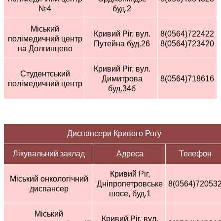
№4
буд.2
Міський
Кривий Ріг, вул.
8(0564)722422
полімедичний центр
Путейна буд.26
8(0564)723420
на Долгинцево
Кривий Ріг, вул.
Студентський
Димитрова
8(0564)718616
полімедичний центр
буд.34б
Диспансери Кривого Рогу
Лікувальний заклад
Адреса
Телефон
Кривий Ріг,
Міський онкологічний
Дніпропетровське
8(0564)72053
диспансер
шосе, буд.1
Міський
Кривий Ріг, вул.