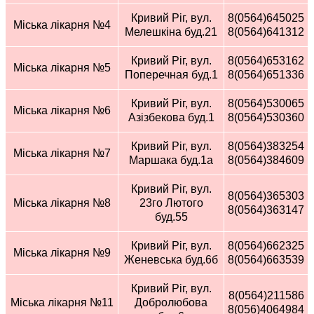
Кривий Ріг, вул.
8(0564)645025
Міська лікарня №4
Мелешкіна буд.21
8(0564)641312
Кривий Ріг, вул.
8(0564)653162
Міська лікарня №5
Поперечная буд.1
8(0564)651336
Кривий Ріг, вул.
8(0564)530065
Міська лікарня №6
Азізбекова буд.1
8(0564)530360
Кривий Ріг, вул.
8(0564)383254
Міська лікарня №7
Маршака буд.1а
8(0564)384609
Кривий Ріг, вул.
8(0564)365303
Міська лікарня №8
23го Лютого
8(0564)363147
буд.55
Кривий Ріг, вул.
8(0564)662325
Міська лікарня №9
Женевська буд.6б
8(0564)663539
Кривий Ріг, вул.
8(0564)211586
Міська лікарня №11
Добролюбова
8(056)4064984