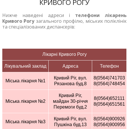
КРИВОГО РОГУ
Нижче наведені адреси і
телефони лікарень
Кривого Рогу
загального профілю, міських поліклінік
та спеціалізованих диспансерів:
Лікарні Кривого Рогу
Лікувальний заклад
Адреса
Телефон
Кривий Ріг, вул.
8(0564)741703
Міська лікарня №1
Рязанова буд.8
8(0564)748454
Кривий Ріг,
8(0564)652111
Міська лікарня №2
майдан 30-річчя
8(0564)651561
Перемоги буд.2
Кривий Ріг, вул.
8(0564)900926
Міська лікарня №3
Пушкіна буд.13
8(0564)900956