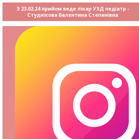
З 23.02.24 прийом веде лікар УЗД педіатр -
Студнікова Валентина Степанівна