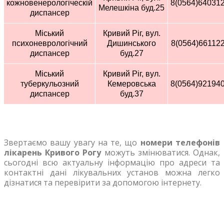
кожновенерологіческій
8(0564)64031
Мелешкіна буд.25
диспансер
Міський
Кривий Ріг, вул.
психоневрологічний
Дишинського
8(0564)66112
диспансер
буд.27
Міський
Кривий Ріг, вул.
туберкульозний
Кемеровська
8(0564)92194
диспансер
буд.37
Звертаємо вашу увагу на те, що
номери телефонів
лікарень Кривого Рогу
можуть змінюватися. Однак,
сьогодні всю актуальну інформацію про адреси та
контактні дані лікувальних установ можна легко
дізнатися та перевірити за допомогою інтернету.