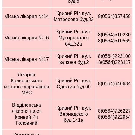
буд.6
Кривий Ріг, вул.
Міська лікарня №14
8(0564)357459
Матросова буд.82
Кривий Ріг, вул.
8(0564)510230
Міська лікарня №16
Мусоргського
8(0564)510565
буд.32а
Кривий Ріг, вул.
8(0564)223100
Міська лікарня №17
Каткова буд.2
8(0564)223117
Лікарня
Криворізького
Кривий Ріг, вул.
8(0564)646634
міського управління
Одеська буд.60
МВС
Відділенська
Кривий Ріг, вул.
лікарня на ст.
8(0564)726227
Вернадского
Кривий Ріг
8(0564)922954
буд.141а
Головний