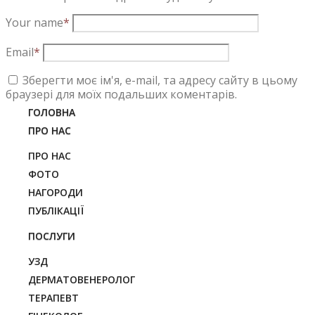
Your name
*
Email
*
Зберегти моє ім'я, e-mail, та адресу сайту в цьому
браузері для моїх подальших коментарів.
ГОЛОВНА
Комментарий
ПРО НАС
ПРО НАС
ФОТО
НАГОРОДИ
ПУБЛІКАЦІЇ
Контактна інформація
ПОСЛУГИ
Район 96-го квартала, вул.Вахи Арсанова
УЗД
(Рокосовського), 2, прим.10.
Кривий Ріг
Україна
ДЕРМАТОВЕНЕРОЛОГ
frolov1@ukr.net
(067) 122-88-48;
(096) 096-
ТЕРАПЕВТ
75-99;
(0564) 92-00-20;