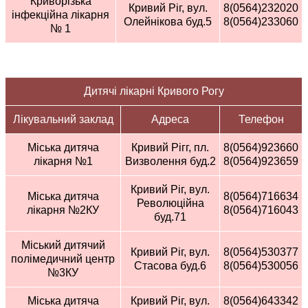
Криворізька
Кривий Ріг, вул.
8(0564)232020
інфекційна лікарня
Олейнікова буд.5
8(0564)233060
№ 1
Дитячі лікарні Кривого Рогу
Лікувальний заклад
Адреса
Телефон
Міська дитяча
Кривий Рігг, пл.
8(0564)923660
лікарня №1
Визволення буд.2
8(0564)923659
Кривий Ріг, вул.
Міська дитяча
8(0564)716634
Революційна
лікарня №2КУ
8(0564)716043
буд.71
Міський дитячий
Кривий Ріг, вул.
8(0564)530377
полімедичний центр
Стасова буд.6
8(0564)530056
№3КУ
Міська дитяча
Кривий Ріг, вул.
8(0564)643342