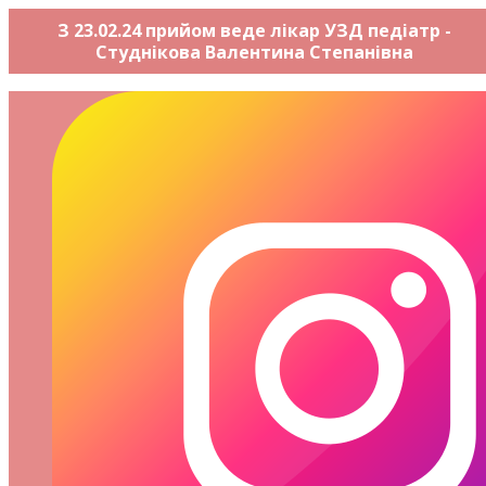
З 23.02.24 прийом веде лікар УЗД педіатр -
Студнікова Валентина Степанівна