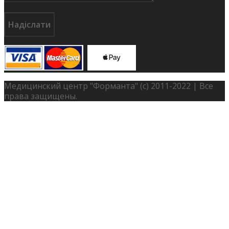
ФАХІВЦІ
ГРАФІК РОБОТИ ФАХІВЦІВ
ВІДГУКИ
КОНТАКТИ
RU
Медицинский центр "Форманта" (с) 2011-2022 | Все
UA
права защищены.