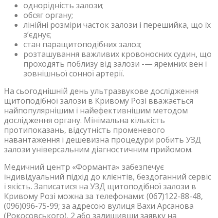
однорідність залози;
обсяг органу;
лінійні розміри часток залози і перешийка, що їх
з’єднує;
стан паращитоподібних залоз;
розташування важливих кровоносних судин, що
проходять поблизу від залози -— яремних вен і
зовнішньої сонної артерії.
На сьогоднішній день ультразвукове дослідження
щитоподібної залози в Кривому Розі вважається
найпопулярнішим і найефективнішим методом
дослідження органу. Мінімальна кількість
протипоказань, відсутність променевого
навантаження і дешевизна процедури робить УЗД
залози універсальним діагностичним прийомом.
Медичний центр «Форманта» забезпечує
індивідуальний підхід до клієнтів, бездоганний сервіс
і якість. Записатися на УЗД щитоподібної залози в
Кривому Розі можна за телефонами: (067)122-88-48,
(096)096-75-99; за адресою вулиця Вахи Арсанова
(Рокосовського), 2 або залишивши заявку на